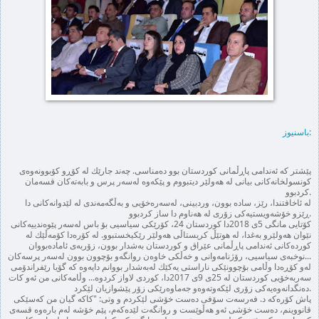
باسنیوز:
پێشتر كه‌ ئه‌ندامی پاڕڵمانی كوردستان بوو ده‌مناسی. چه‌ند جارێك له‌ كۆڕو كۆبوونه‌وه‌ی
كونسولخانه‌كان
ی بیانی له‌ هه‌ولێر دیتبووم و پێكه‌وه‌ له‌سه‌ر پرس و بابه‌ته‌كان قسه‌مان
كردبوو.
له‌ ئاخافتندا، رێز، ساده‌ بوون، وردبینی، له‌سه‌ره‌خۆیی و به‌ڵگه‌مه‌ندی له‌ لێدوانه‌كانی دا
ڕێزو خۆشه‌ویستیه‌كی زۆری له‌ هه‌ناوم دا ساز كردبوو.
كۆتایی مانگی 5ی 2018دا كوردستان 24، كۆرێكی سیاسیی بۆ باس له‌سه‌ر پێوه‌ندییه‌كانی
نێوان هه‌ولێرو به‌غدا، له‌ هوتێڵ كریستاڵی هه‌ولێر رێكیخستبوو. له‌ كۆره‌دا كۆمه‌ڵێك له‌
كورده‌كانی ئه‌ندامی پاڕڵمانی عێراق و كوردستان به‌شدار بوون، زۆربه‌ی ئاماده‌بووان
نوخبه‌ی سیاسیی، رۆژنامه‌وانی و خه‌ڵكی خاوه‌ن روانگه‌و بۆچوون‌ بوون له‌سه‌ر پرسه‌كان...
له‌و كۆڕه‌دا وڵامی بۆچوونێكی ناراستی یه‌كێك له‌به‌شدار بووانم دایه‌وه‌ كه‌‌ گۆیا رێفراندۆمی
سه‌ربه‌خۆیی كوردستان له‌ 25ی 9ی 2017دا، كوردی لاواز كردوه‌... وڵامه‌كانی من ئه‌و كات
ده‌نگدانه‌وه‌یه‌كی زۆری لێكه‌وته‌وه‌و جه‌ماوه‌رێكی زۆر پێشوازیان لێكرد.
پاش كۆره‌كه‌ د. فه‌رسه‌ت سۆفی ده‌ست خۆشی لێكردم و وتی: "كاكه‌ گیان من كه‌سێكی
قانووینم، ده‌ست خۆشی ئه‌و هه‌ڵوێست و روانگه‌ت لێده‌كه‌م، پێم خۆشه‌ له‌م باره‌وه‌ قسه‌ی