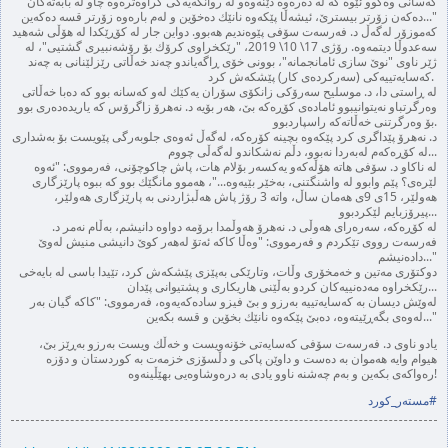
كه‌سانی وه‌كوو ئێوه‌ كه‌ له‌ ده‌ره‌وه‌ دێنه‌وه‌و له‌ روانگه‌یه‌كی كراوه‌تره‌وه‌ چاو له‌ بابه‌ته‌كان
ده‌كه‌ن زۆرتر بیسترێ، ئیشه‌ڵا پێكه‌وه‌ نانێك ده‌خۆین و له‌م باره‌وه‌ زۆرتر قسه‌ ده‌كه‌ین..."
كه‌موزۆر له‌گه‌ڵ د. فه‌رسه‌ت سۆفی پێوه‌ندیم هه‌بوو. دواین جار له‌ كۆڕێكدا له‌ هۆڵی شه‌هید
سه‌عدوڵا دیتمه‌وه‌. رۆژی 17\ 10\ 2019، "رێكخراوی كرۆك بۆ رۆشه‌نبیری گشتیی"، له‌
ژێر ناوی "نوێ سازی ئامانجمانه"‌، بوونی خۆی ڕاگه‌یاندو چه‌ند خه‌ڵاتی رێزلێنانی به‌ چه‌ند
كه‌سایه‌تییه‌كی (سه‌ركرده‌ی كار) پێشكه‌ش كرد.
له‌ ڕاستی دا، د. موسلیح سه‌رۆكی زانكۆی سۆران یه‌كێك له‌و كه‌سانه‌ بوو كه‌ ده‌با خه‌ڵاتی
وه‌رگرتباو نه‌یتوانیبوو ئاماده‌ی كۆڕه‌كه‌ بێ، هه‌ر بۆیه‌ د. نه‌هرۆ زاگرۆس كه‌ یاریده‌ده‌ری بوو
بۆ وه‌رگرتنی خه‌ڵاته‌كه‌ راسپاردبوو.
د. نه‌هرۆ پێداگری كرد پێكه‌وه‌‌ بچینه‌ كۆره‌كه‌، له‌گه‌ڵ ئه‌وه‌ی جلوبه‌رگی پێویست بۆ به‌شداری
له‌ كۆڕه‌كه‌م له‌به‌ردا نه‌بوو، دڵم نه‌شكاندو له‌گه‌ڵی چووم...
له‌ ناكاو د. سۆفی هاته‌ هۆڵه‌كه‌و یه‌كسه‌ر بۆلام هات، پاش چاكوچۆنی، فه‌رمووی: "ئه‌وه‌
لێره‌ی؟ پێم وابوو له‌ واشنگتنی، به‌خێر بێیه‌وه‌..."، هه‌موو مانگێك بوو كه‌ ببوه‌ پارێزگاری
هه‌ولێر، 15ی 9ی هه‌مان ساڵ، واته‌ 3 رۆژ پاش هه‌ڵبژاردنی به‌ پارێزگاری هه‌ولێر،‌
پیرۆزبایم لێكردبوو...
له‌ كۆڕه‌كه‌، سه‌ره‌رای هه‌وڵی د. نه‌هرۆ هه‌وڵمدا برۆمه‌ دواوه‌ دانیشم، به‌ڵام نه‌مر د.
فه‌رسه‌ت رووی تێكردم و فه‌رمووی: "وه‌ڵا كاكه‌ ئه‌تۆ له‌هه‌ر كوێ دانیشی منیش له‌وێ
داده‌نیشم..."
دوكتۆری مه‌تین و خه‌مخۆری وڵات، وتارێكی به‌پێزی پێشكه‌ش كرد،‌ تێیدا باسی له‌ بایه‌خی
رێكخراوه‌ مه‌ده‌نییه‌كان كردو به‌ڵێنی هاریكاری و پشتیوانی پێدان...
له‌وێش دیسان به‌ كه‌سایه‌تییه‌ به‌رزو و بێ فیزو ساده‌كه‌یه‌وه‌، فه‌رمووی: "كاكه‌ گیان به‌ر
له‌وه‌ی بگه‌ڕێیته‌وه‌، ده‌بێ پێكه‌وه‌ نانێك بخۆین و قسه‌ بكه‌ین..."
یادو ناوی د. فه‌رسه‌ت سۆفی كه‌سایه‌تی خۆنه‌ویست و خه‌ڵك ویست به‌رزو به‌ڕێز بێ،
هیوام وایه‌ هه‌موان به ده‌ست و داوێن پاكی و دڵسۆزی خزمه‌ت به‌ كوردستان و دۆزه‌
ره‌واكه‌ی بكه‌ین و به‌م چه‌شنه‌ ناوو یادی به‌ دره‌وشاوه‌یی بهێڵینه‌وه‌!
#
مستەر_كورد