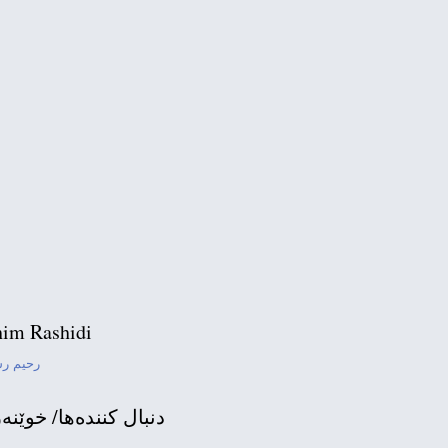
ماڵئاوا دایه‌
پرسه‌نا
گیان
ده‌زگای سه‌ته‌لایتی كور
im Rashidi
adness that I inform you of
رحیم ر
ده‌نگی بردنه‌وه‌ی ب
دنبال كننده‌ها/ خوێنه‌
ده‌بیس