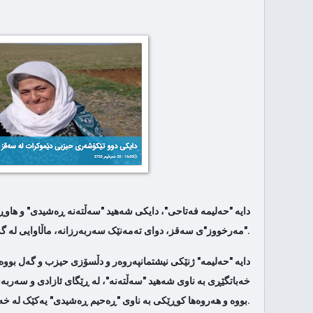
‌ڵبژرادنی سه‌رۆكی ئه‌مریكا
كێ ده‌چێته‌ كۆشك
به‌رده‌وامه
 نه‌جمه‌دین كه‌ریم به‌ره‌و
بایده‌ن خ
كوردس...
ن له‌ كۆشكی سپی نزیك
واشنگتن بەڕێكر
 سه‌رۆك له‌ به‌رده‌م كۆشكی
ڕه‌نگه‌ بایده
سپی
دایە "حەلیمە فەتاحی"، دایکی شەهید "سەڵتەنە ڕەشیدی" و ها
كێ ده‌بێته‌ سه‌رۆكی ئه‌مریكا
سه‌ربه‌خۆیی كوردس
"مەرخووز"ی سەقز، دوای تەمەنێک سەربەرزانە، ماڵاوایی لە گەل و نیشتمانەکەی کرد.
#مسته‌ر_كورد
دایە "حەلیمە" ژنێکی نیشتمانپەروەر و دڵسۆزی حیزب و گەل بووە
لال مه‌له‌كشا،‌ شاعیری ره‌نج و
داهاتووی كورد
خەباتگێڕی بە ناوی شەهید "سەڵتەنە"، لە ڕێگای ئازادی و سەرب
...
بووە و هەروەها کوڕێکی بە ناوی "ڕەحیم ڕەشیدی" یەکێک لە خەباتکارەکانی ڕێگای ئازادیی کوردستانە.