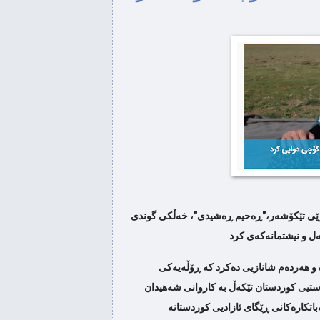
ی سپی و ڕه‌وته‌كه‌ به‌ره‌و كوێ
ده‌چێ
ۆی بۆ چونه‌ كۆشكی سپی ئاماده‌
ده‌كات#مسته...
دنەوەی تەرمی د. نەجمەدین بۆ
كوردستان...
‌ن سه‌رۆكی چوار ساڵی داهاتووی
ئه‌مریك...
وڕێی تێکۆشەر،"ڕەحیم ڕەشیدی"، خەڵکی گوندی
تان له‌ نێوان تره‌مپ و بایده‌ن
دا
 و هەردەم شانازیی دەکرد کە ڕۆڵەیەکی
و ئێران له‌ میانه‌ی هه‌ڵبژاردنی
ەستیی کوردستان تێکەڵ بە کاروانی شەهیدان
سه‌رۆ...