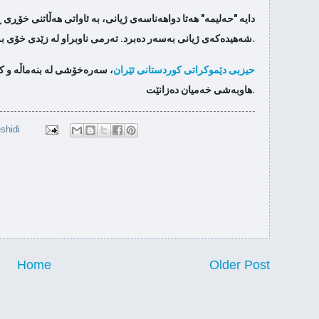
ه‌جمه‌دین كه‌ریم: كه‌ كه‌ركووك ئازاد كرا
چڕبوو
ته‌رمه‌ك...
شەهیدەکەی ژیانی بەسەر دەبرد. تەرمی ناوبراو لە زێدی خۆی بە خاکی پاکی نیشتمان ئەسپێردرا.
چه‌ند برگه‌یه‌ك
حیزبی دێموکراتی کوردستانی ئێران
، سەرەخۆشی لە بنەماڵە و ک
هاوبەشی خەمیان دەزانێت.
shidi
Home
Older Post