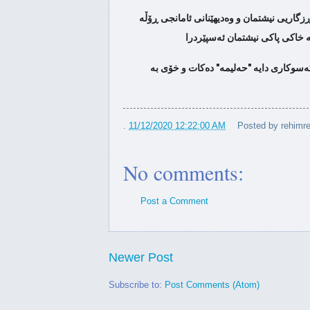
نه‌وه‌ی ململانێی سه‌رۆكایه‌تی
دایە "حەلیمە" هەتا دواهەناسەی ژیانی، بە ئاواتی هەڵاتنی خۆڕی ڕزگاریی نیشتمان و وەدیهێنانی ئامانجی ڕۆڵە
ئه‌مریكا
 له‌ ژیان و خه‌باتی نه‌ته‌وه‌یی د.
...
ەسوکاری دایە "حەلیمە" دەکات و خۆی بە
.
11/12/2020 12:22:00 AM
Posted by
rehimre
No comments:
Post a Comment
Newer Post
Subscribe to:
Post Comments (Atom)