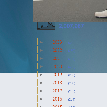
2,007,967
2023
►
(1)
2022
►
(250)
2021
►
(261)
2020
►
(426)
2019
►
(256)
2018
►
(268)
2017
►
(255)
2016
►
(234)
2015