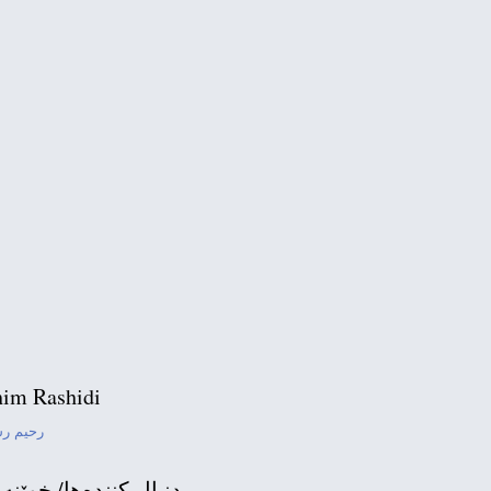
im Rashidi
رحیم ر
دنبال كننده‌ها/ خوێنه‌