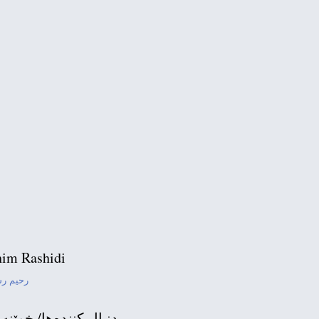
im Rashidi
رحیم ر
دنبال كننده‌ها/ خوێنه‌