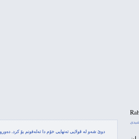
Rah
شیدی
دوێ شه‌و له قولایی ته‌نهایی خۆم دا ته‌له‌فونم بۆ کرد. ده‌وروو
ران