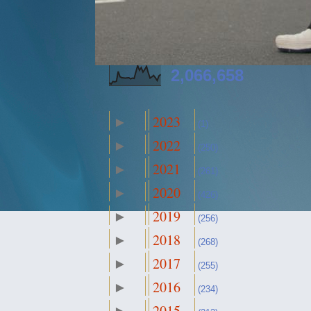
2,066,658
2023
►
(1)
2022
►
(250)
2021
►
(261)
2020
►
(426)
2019
►
(256)
2018
►
(268)
2017
►
(255)
2016
►
(234)
2015