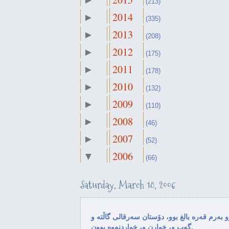
►
(213)
2014
►
(335)
2013
►
(208)
2012
►
(175)
2011
►
(178)
2010
►
(132)
2009
►
(110)
2008
►
(46)
2007
►
(52)
2006
▼
(66)
November
►
(2)
Saturday, March 18, 2006
October
►
(3)
September
►
(2)
 به‌رم قه‌ره ‌بالغ بوو، دۆستان سه‌رقالی گاڵته ‌و
August
گه‌پ و، خوارن و، خواردنه‌وه بوون.