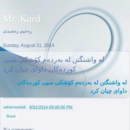
Mr. Kurd
ره‌حیم ره‌شیدی
Sunday, August 31, 2014
لە واشنگتن لە بەردەم کۆشکی سپی
کوردەکان داوای چیان کرد
لە واشنگتن لە بەردەم کۆشکی سپی کوردەکان
داوای چیان کرد
rehimreshidi
.
8/31/2014 09:08:00 PM
Share
No comments: