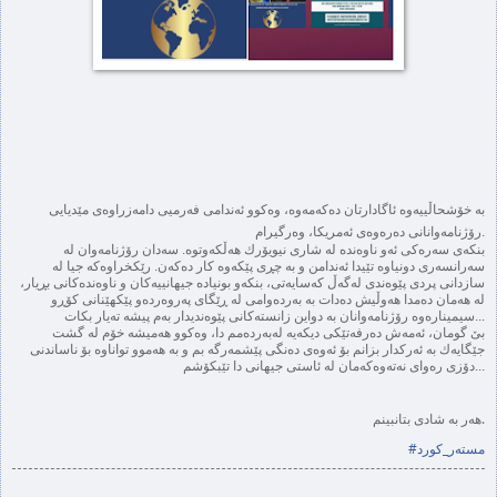
‌به‌ خۆشحاڵییه‌وه‌ ئاگادارتان ده‌كه‌مه‌وه‌، وه‌كوو ئه‌ندامی فه‌رمیی دامه‌زراوه‌ی مێدیایی
رۆژنامه‌وانانی ده‌ره‌وه‌ی ئه‌مریكا، وه‌رگیرام.
بنكه‌ی سه‌
ره‌كی ئه‌و ناوه‌نده‌ له‌ شاری نیویۆرك هه‌ڵكه‌وتوه. سه‌دان رۆژنامه‌وان له‌
سه‌رانسه‌ری دونیاوه‌ تێیدا ئه‌ندامن و به‌ چڕی پێكه‌وه‌ كار ده‌كه‌ن. رێكخراوه‌كه‌ جیا له
سازدانی پردی پێوه‌ندی له‌گه‌ڵ كه‌سایه‌تی، بنكه‌و بونیاده‌ جیهانییه‌كان و ناوه‌نده‌كانی بڕیار،
له‌ هه‌مان ده‌مدا هه‌وڵیش ده‌دات به‌ به‌رده‌وامی‌ له‌ ڕێگای په‌روه‌رده‌و پێكهێنانی كۆڕو
سیمیناره‌وه‌ رۆژنامه‌وانان به‌ دواین زانسته‌كانی پێوه‌ندیدار به‌م پیشه‌ ته‌یار بكات...
بێ گومان، ئه‌مه‌ش ده‌رفه‌تێكی دیكه‌یه‌ له‌به‌رده‌مم دا، وه‌كوو هه‌میشه‌ خۆم له‌ گشت
جێگایه‌ك به‌ ئه‌ركدار بزانم بۆ ئه‌وه‌ی ده‌نگی پێشمه‌رگه‌ بم و به‌ هه‌موو تواناوه‌ بۆ ناساندنی
دۆزی ره‌وای نه‌ته‌وه‌كه‌مان له‌ ئاستی جیهانی دا تێبكۆشم...
هه‌ر به‌ شادی بتانبینم.
مسته‌ر_كورد
#