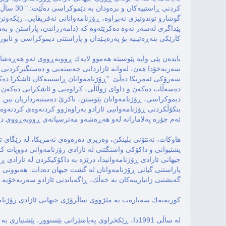
کارێکی بنەڕەتیـیە بۆ پەرەپـێدان و پاراستنی دیموکراسی و ئابوری
ئەم جۆرە په‌لامارانه‌ لەو هەڕەشەو مەترسیانەی ڕووبەڕووی دیموکراسی دەبنەوە لە جیهاندا، كه‌متر نیه‌."
گه‌یشتنی زانیارییه‌كان به‌ خه‌ڵك، ڕاگه‌یاندنی ئازادو سه‌ربه‌خۆیه‌."
كورته‌یه‌ك سه‌باره‌ت به‌ مێژووی ساڵرۆژی جیهانی ئازادی رۆژنامه‌وانی: 