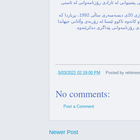
"ڕۆژی ڕۆژنامەگەریی ئازاد"، دیاری بكرێ، ئه‌مه‌ش به‌ مه‌به‌ستی پشتیوانی له‌ ئازادی رۆژنامه‌وانی له‌ ئاستی 
دواتر، رێكخراوی یونێسکۆ، سه‌ر به‌ نەتەوه‌ یەکگرتووکان، له‌ ڕۆژی 20ی دیسەمبەری ساڵی 1992، بڕیاردا كه‌ 
ڕۆژی 3ی مانگی 5ی ڕۆژی جیهانیی ئازادیی ڕۆژنامەوانییه‌و له‌ و كاته‌وه‌ تاكوو ئێستا له‌ زۆربه‌ی وڵاتانی جیهاندا 
.
5/03/2021 02:19:00 PM
Posted by
rehimres
No comments:
Post a Comment
Newer Post