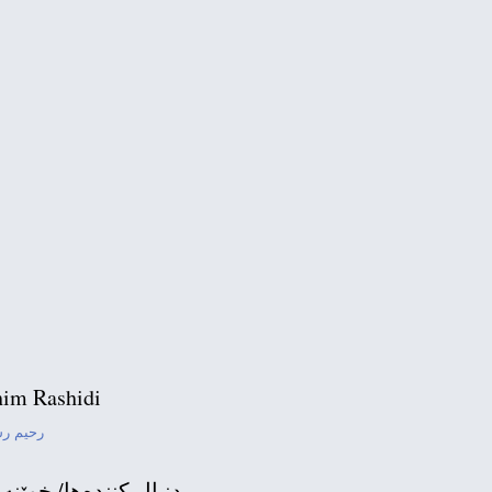
چۆن شه‌ری ئیسرائیل 
گه‌شه‌ی پێوه‌ندییه
تره
im Rashidi
ئامانجی دیداری
رحیم ر
زانیاری نو
دنبال كننده‌ها/ خوێنه‌