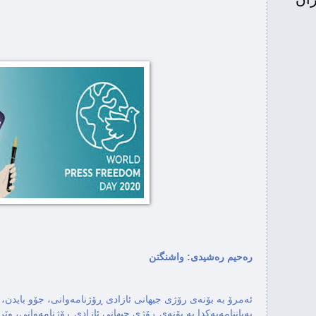
سوله...
ماڵئاوا تێكۆشه‌ری لێو
ئامانجی دید
REIGN CORRESPONDENTS IS A
واشنگتن له‌ ئاس
ره‌حیم ره‌شیدی: واشنگتن