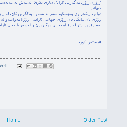
جیهانیدا.
له‌م رۆژه‌دا رێز له‌ رۆنامه‌وانان ده‌گیردرێ و له‌سه‌ر بایه‌خی ئازادی رۆژنامه‌وانی پێداگری ده‌كرێته‌وه‌.
#مسته‌ر_كورد
hidi
Home
Older Post