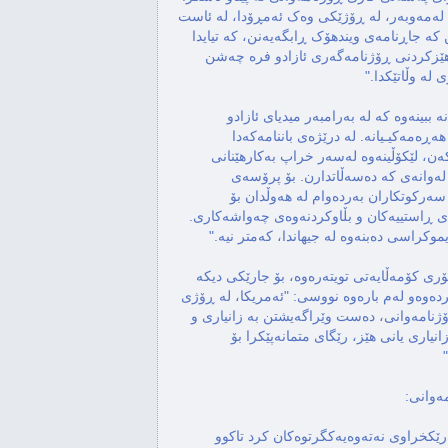
كردنی ڕاستییه‌كان و بره‌ودان به‌ دێموكراسی دەڵێت: " 30 ساڵ لەمەوبەر، لە ڕۆژێکی وەک ئەمڕۆدا، لە ئاست 
گوشارو توندوتیژی نه‌بڕاوه‌، ڕۆژنامەوانانی ئه‌فریقایی، رێكه‌وتن كه‌ جاڕنامەی ویندهۆک ڕابگەیەنن، کە تیایدا 
پێداگری له‌سه‌ر ئه‌وه‌ ده‌كرێته‌وه‌ كه‌ (دامەزراندن، پاراستن و بەهێزکردنی ڕۆژنامەگەری ئازادو فرە چه‌شن 
 لە وڵاتێکدا."
بایده‌ن پێی وایه‌ پێوسیته‌ هه‌موو لایه‌ك ڕووبەڕووی ئەو هەڕەشانە ببینەوە کە لە بەرامبەر میدیای ئازادو 
سەربەخۆدا هەن، لەوانە ئازاردانی جەستەیی و دەستگیرکردنی هەڕەمەکیـیانە. له‌ درێژه‌ی باننامه‌كه‌دا 
سه‌رۆكی ئه‌مریكا ده‌ڵێ: "ڕۆژنامەوانان ڕاستییەکان ئاشکرا دەکەن، لێکۆڵینەوە لەسەر خراپ بەکارهێنانی 
دەسەڵات دەکەن و داوای زوڵاڵی، كراوه‌یی و ئاشكرایی دەکەن لەوانەی كه‌ دەسەڵاتدارن. بۆ پرۆسەی 
دیموکراسی، ڕۆژنامەوانان پێوستن، ناکرێ دەستبەرداریان بین. سەرکوتکاران بەردەوام لە هەوڵدان بۆ 
بنکۆڵکردنی ڕۆژنامەوانیی ئازادو به‌راوه‌ژوو كردنه‌وه‌ی کردنەوەی ڕاستییەکان و بڵاوکردنەوەی چەواشەکاری. 
هاوكات، ئەنتۆنی بلینکن، وه‌زیری ده‌ره‌وه‌ی ئه‌مریكا، له‌ رێگای تۆری كۆمه‌ڵایه‌تی تویتەره‌وه‌، بۆ جارێكی دیكه‌ 
پشتیوانی و داكۆكی واشنگتنی له‌ ئازادی رۆژنامه‌وانی دووپات كرده‌وه‌و له‌م باره‌وه‌ نووسی: "ئه‌مریكا، لە ڕۆژی 
جیهانی ئازادی ڕۆژنامەوانیدا، درێژه‌ به‌ داکۆکیکردن لە ئازادی ڕۆژنامەوانی، ده‌ست وێراگه‌یشتن به‌ زانیاری و 
پاراستنی گیانی ڕۆژنامەوانان لە گشت جیهان ده‌دات. هه‌بوونی زانیاری یانی هێز، رێگای متمانه‌پێكرا بۆ 
لە ساڵی 1991دا، ڕێکخراوی پەیامنێرانی بێسنوور، پێشنیاری به‌ رێكخراوی نه‌ته‌وه‌یه‌كگرتوه‌كان كرد تاكوو 