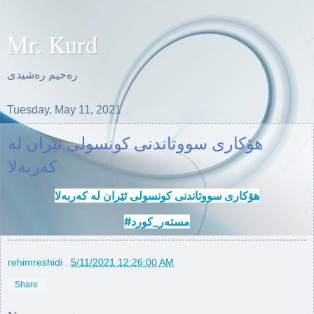
Mr. Kurd
ره‌حیم ره‌شیدی
Tuesday, May 11, 2021
هۆكاری سووتاندنی كونسولی ئێران له‌
كه‌ربه‌لا
هۆكاری سووتاندنی كونسولی ئێران له‌ كه‌ربه‌لا
#مسته‌ر_كورد
rehimreshidi
.
5/11/2021 12:26:00 AM
Share