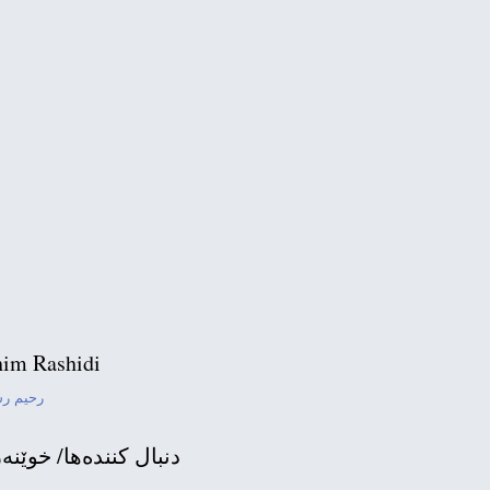
چۆن شه‌ری ئیسرائیل 
گه‌شه‌ی پێوه‌ندییه
تره
im Rashidi
ئامانجی دیداری
رحیم ر
زانیاری نو
دنبال كننده‌ها/ خوێنه‌