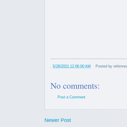
💪په‌رتووكی "ئێران پتر له‌
فارسه‌ن"
اری نێوان به‌رپرسانی هه‌ولێرو
واشنگتن
“THE ASSOCIATION OF FO
WI...
تی جیهانیدا درێژه‌ به‌ پشتیوانی
.
5/28/2021 12:06:00 AM
Posted by
rehimres
له‌...
No comments:
Post a Comment
Newer Post