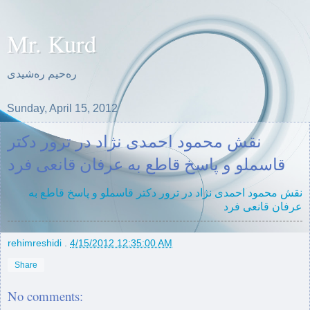
Mr. Kurd
ره‌حیم ره‌شیدی
Sunday, April 15, 2012
نقش محمود احمدی نژاد در ترور دکتر
قاسملو و پاسخ قاطع بە عرفان قانعی فرد
نقش محمود احمدی نژاد در ترور دکتر قاسملو و
پاسخ
قاطع
بە
عرفان قانعی فرد
rehimreshidi
.
4/15/2012 12:35:00 AM
Share
No comments: