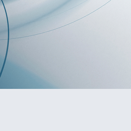
سه‌رۆكی زۆرایه‌تی كۆم