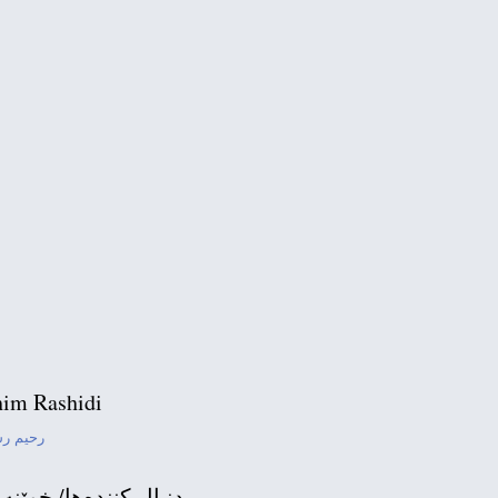
گەمارۆكانی ئەمریكا دژی
ده‌ستنیشانكردنی ژه‌نه‌ر
ن
im Rashidi
رحیم ر
دنبال كننده‌ها/ خوێنه‌