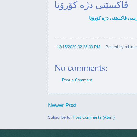
ڤاكسێنی دژه‌ كۆرۆنا
یدار له‌گه‌ڵ باڵوێزی ئەمریكا لە
سوئێد
ه‌مه‌ریكا چوار كه‌سایه‌تی ساڵ
ده‌ستنیشان...
.
12/15/2020 02:28:00 PM
Posted by
rehimr
دیدار له‌گه‌ڵ حاكمی
فلۆریدا
No comments:
‌كرێت رێگری بکات له فرۆشتنی
چەک...
Post a Comment
Newer Post
Subscribe to:
Post Comments (Atom)