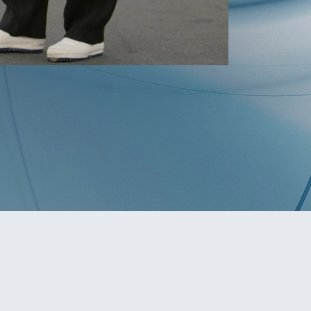
یدار لەگەڵ نوێنەری وەزارەتی
دەرەوە
Freedom of religion 