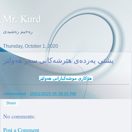
Mr. Kurd
ره‌حیم ره‌شیدی
Thursday, October 1, 2020
پشتی په‌رده‌ی هێرشه‌كانی سه‌ر هه‌ولێر
هۆكاری موشه‌كبارانی هه‌ولێر 
rehimreshidi
.
10/01/2020 05:38:00 PM
Share
No comments:
Post a Comment