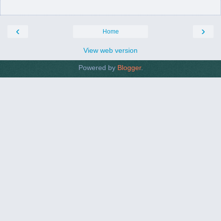
‹
›
Home
View web version
Powered by
Blogger
.