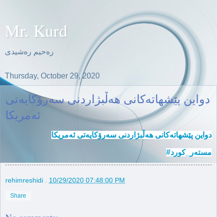
Mr. Kurd
ره‌حیم ره‌شیدی
Thursday, October 29, 2020
دواین پێشهاته‌كانی هه‌ڵبژاردنی سه‌رۆكایه‌تی
ئه‌مریكا
دواین پێشهاته‌كانی هه‌ڵبژاردنی سه‌رۆكایه‌تی ئه‌مریكا
#مسته‌ر_كورد
rehimreshidi
.
10/29/2020 07:48:00 PM
Share