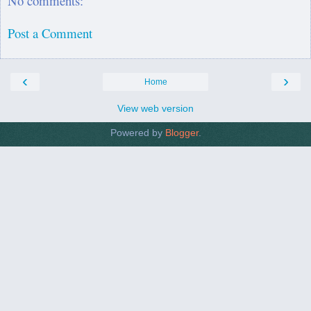
No comments:
Post a Comment
‹
›
Home
View web version
Powered by
Blogger
.