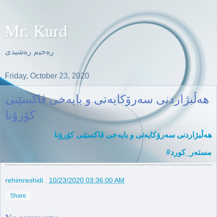
Mr. Kurd
ره‌حیم ره‌شیدی
Friday, October 23, 2020
هه‌ڵبژاردنی سه‌رۆكایه‌تی و بایه‌خی ڤاكسێنی
كۆرۆنا
هه‌ڵبژاردنی سه‌رۆكایه‌تی و بایه‌خی ڤاكسێنی كۆرۆنا
#مسته‌ر_كورد
rehimreshidi
.
10/23/2020 03:36:00 AM
Share