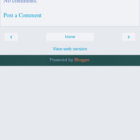
No comments:
Post a Comment
‹
›
Home
View web version
Powered by
Blogger
.