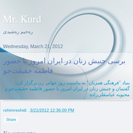
Mr. Kurd
ره‌حیم ره‌شیدی
Wednesday, March 21, 2012
برسی جنبش زنان در ایران امروز با حضور
فاطمە حقیقت‌جو
بنیاد "فرهنگی همزبان" بە بناسبت روز جهانی زن برگزار کرد:
گفتمان و جنبش زنان در ایران امروز با حضور فاطمە حقیقت‌جو و
محبوبە عباسقلی‌زادە
rehimreshidi
.
3/21/2012 12:36:00 PM
Share
No comments: