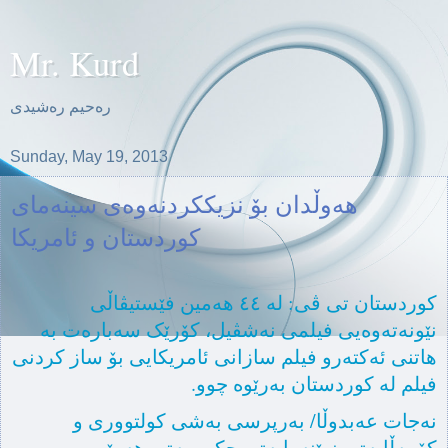
Mr. Kurd
ره‌حیم ره‌شیدی
Sunday, May 19, 2013
هەوڵدان بۆ نزیککردنەوەی سینەمای
کوردستان و ئامریکا
کوردستان تی ڤی: لە ٤٤ هەمین فێستیڤاڵی
نێونەتەوەیی فیلمی نەشڤیل، کۆرێک سەبارەت بە
هاتنی ئەکتەرو فیلم سازانی ئامریکایی بۆ ساز کردنی
فیلم لە کوردستان بەرێوە چوو.
نەجات عەبدوڵا/ بەرپرسی بەشی کولتووری و
کۆمەڵایەتی نوێنەرایەتی حکوومەتی هەرێمی