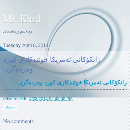
Mr. Kurd
ره‌حیم ره‌شیدی
Tuesday, April 8, 2014
زانکۆکانی ئەمریکا خوێندکاری کورد
وەردەگرن
زانکۆکانی ئەمریکا خوێندکاری کورد وەردەگرن
rehimreshidi
.
4/08/2014 02:43:00 PM
Share
No comments: