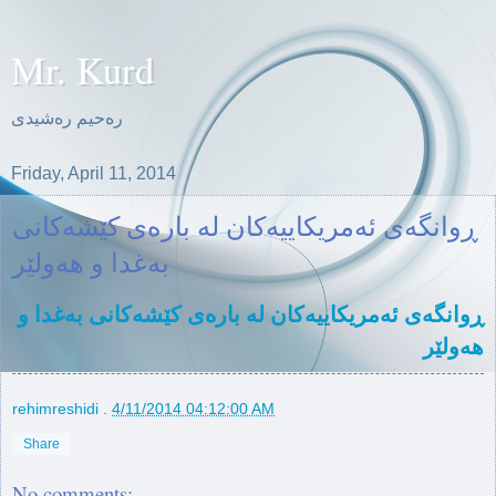
Mr. Kurd
ره‌حیم ره‌شیدی
Friday, April 11, 2014
ڕوانگەی ئەمریکاییەکان لە بارەی کێشەکانی
بەغدا و هەولێر
ڕوانگەی ئەمریکاییەکان لە بارەی کێشەکانی بەغدا و
هەولێر
rehimreshidi
.
4/11/2014 04:12:00 AM
Share
No comments: