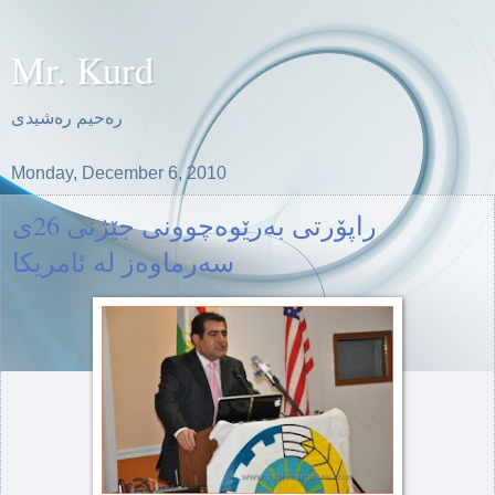
Mr. Kurd
ره‌حیم ره‌شیدی
Monday, December 6, 2010
راپۆرتی به‌رێوه‌چوونی جێژنی 26ی
سه‌رماوه‌ز له‌ ئامریکا