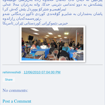
پێشکه‌ش به‌ دوو ئه‌ندامی دێرینی حدکا، واته‌ به‌رێزان مه‌لا عه‌لی
ئیبراهیمی‌و شێرکۆ پووردل‌ پێش کەش کر.ا
پاشان به‌شداران به‌ شایی‌و گۆڤه‌ندی کوردی تاکوو دره‌نگانی شه‌و
رێوره‌سمه‌که‌یان ڕازاندوه‌.
حیزبی دێموکڕاتی کوردستانی ئێران_ئامریکا
rehimreshidi
.
12/06/2010 07:04:00 PM
Share
No comments:
Post a Comment