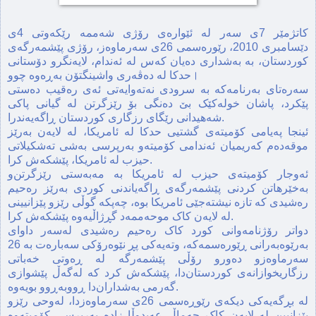
کاتژمێر 7ی سه‌ر له‌ ئێواره‌ی رۆژی شه‌ممه‌ رێکه‌وتی 4ی
دێسامبری 2010، رێوره‌سمی 26ی سه‌رماوه‌ز، رۆژی پێشمه‌رگه‌ی
کوردستان، به‌ به‌شداری ده‌یان که‌س له‌ ئه‌ندام‌، لایه‌نگرو دۆستانی
حدکا له‌ ده‌ڤه‌ری واشینگتۆن بەڕەوە چوو।
سه‌ره‌تای به‌رنامه‌که‌ به‌ سرودی نه‌ته‌وایه‌تی ئه‌ی ره‌قیب ده‌ستی
پێکرد، پاشان خوله‌کێک بێ ده‌نگی بۆ رێزگرتن له‌ گیانی پاکی
شه‌هیدانی رێگای رزگاری کوردستان ڕاگه‌یه‌ندرا.
ئینجا په‌یامی کۆمیته‌ی گشتیی حدکا له‌ ئامریکا، له‌ لایه‌ن به‌رێز
موقه‌ده‌م که‌ریمیان ئه‌ندامی کۆمیته‌و به‌رپرسی به‌شی ته‌شکیلاتی
حیزب له‌ ئامریکا، پێشکه‌ش کرا.
ئه‌وجار کۆمیته‌ی حیزب له‌ ئامریکا به‌ مه‌به‌ستی رێزگرتن‌و
به‌خێرهاتن کردنی پێشمه‌رگه‌ی ڕاگه‌یاندنی کوردی به‌رێز ره‌حیم
ره‌شیدی که‌ تازه‌ نیشته‌جێی ئامریکا بوه‌، چه‌پکه‌ گوڵی رێزو پێزانیینی
له‌ لایه‌ن کاک موحه‌ممه‌د گڕژاڵیه‌وه‌ پێشکه‌ش کرا.
دواتر رۆژنامه‌وانی کورد کاک ره‌حیم ره‌شیدی له‌سه‌ر داوای
به‌رێوه‌به‌رانی ڕێوره‌سمه‌که‌، وته‌یه‌کی پڕ نێوه‌رۆکی سه‌باره‌ت به‌ 26
سه‌رماوه‌زو ده‌ورو رۆڵی پێشمه‌رگه‌‌ له‌ ڕه‌وتی خه‌باتی
رزگاریخوازانه‌ی کوردستان‌دا، پێشکه‌ش کرد که‌ له‌گه‌ڵ پێشوازی
گه‌رمی به‌شداران‌دا ڕووبه‌ڕوو بویه‌وه‌.
له‌ بڕگه‌یه‌کی دیکه‌ی رێوڕه‌سمی 26ی سه‌رماوه‌زدا، له‌وحی رێزو
پێزانیین له‌ لایه‌ن کاک جه‌ماڵ عه‌بدوڵا زاده‌ به‌رپرسی کۆمیته‌وه‌