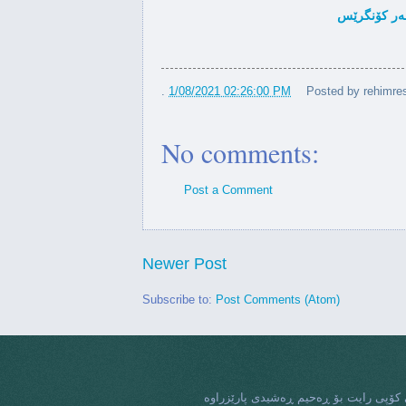
...
سه‌ر كۆنگرێس
كوردستان
.
1/08/2021 02:26:00 PM
Posted by
rehimres
ئەنتۆنی بلینکن بوه وەزیری
دەرەوە
No comments:
تمانی به‌مزووانه‌ واشنتن چۆڵ
Post a Comment
ناكات
ۆكی نوێی ئه‌مه‌ریكا ده‌ستی به‌
ته‌له‌فۆنه‌كانی...
Newer Post
ه‌رگه‌ی خۆنه‌چه‌ماندنی هه‌موو
Subscribe to:
Post Comments (Atom)
و...
ردستان، نییه‌ر: له‌ نێو سه‌رماو
شه‌خت...