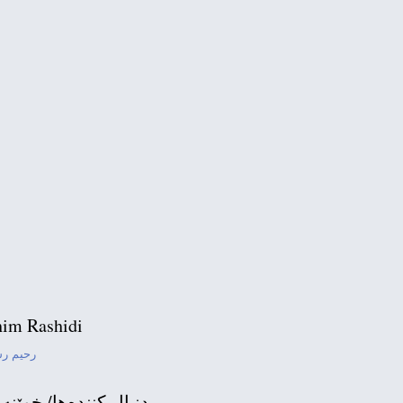
شاندی ڕێكخراوی تە
ناوه‌ڕۆكی 
بای
im Rashidi
رحیم ر
دنبال كننده‌ها/ خوێنه‌