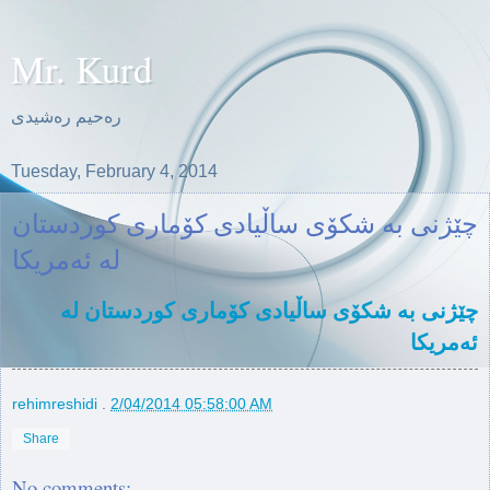
Mr. Kurd
ره‌حیم ره‌شیدی
Tuesday, February 4, 2014
چێژنی بە شکۆی ساڵیادی کۆماری کوردستان
لە ئەمریکا
چێژنی بە شکۆی ساڵیادی کۆماری کوردستان لە
ئەمریکا
rehimreshidi
.
2/04/2014 05:58:00 AM
Share
No comments: