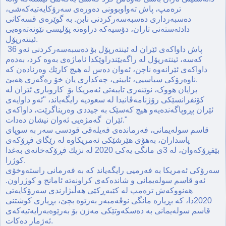
تره‌مپ، پاش ته‌واوبوونی ده‌وره‌ی سه‌رۆكایه‌تیه‌كه‌شی،
ده‌سبه‌رداری ده‌سبه‌سه‌ركردنی نابن. به‌ گوێره‌ی قسه‌كانی
دادئه‌سته‌نی تاران، دۆسیه‌كه‌ دراوه‌ته‌‌ پۆلیسی نێونه‌ته‌وه‌یی
ئینتەرپۆل.
پاش داواكه‌ی ئێران له‌ ئینتەرپۆل بۆ ده‌سبه‌سه‌ركردنی ئه‌و 36
كه‌سه‌، ئینته‌رپۆل لە راگەیێندراوێکدا ئاماژەی بەوە کرد، بەدەم
داواكه‌ی ئێرانه‌وه‌ ناچن، ئه‌وان ده‌س له‌ هیچ كارێك وه‌رناده‌ن كه‌
ناوه‌رۆكی سیاسیی، ئایینی، چه‌كداری یان خۆ ره‌گه‌زی هه‌بێ.
برایان هووک، نوێنه‌ری تایبەتی ئەمریکا بۆ كاروباری ئێران لە
کۆنفرانسێکی رۆژنامەڤانیدا لە سعودیە رایگەیاند، "ئەو داوایەی
ئێران پڕوپاگەندەیەو هیچ کەسێک بە جیددی وەریناگرێت، داواكه‌ی
ئێران گەمژەیی ئه‌وان نیشان ده‌دات."
قاسم سولەیمانی، فەرماندەی فەیلەقی قودسی سەر بە سوپای
پاسداران، بەهۆی هێرشێكی ئەمریكاوە لە رێگای فڕۆكەی
بێفڕۆكەوان، لە 3ی مانگی یه‌كی 2020 لە نزیك فڕۆكەخانەی بەغدا
كوژرا.
سه‌رۆكی ئه‌مریكا به‌ فه‌رمیی رایگه‌یاند كه‌ به‌ فه‌رمانی راسته‌وخۆی
ئه‌و قاسم سوله‌یمانی و شانده‌كه‌ی كراونه‌ته‌ ئامانج و كوژراون.
هه‌نووكه‌ش تره‌مپ له‌ كێبه‌ڕكێی هه‌ڵبژارندی سه‌رۆكایه‌تی
2020دا، كه‌ بڕیاره‌ مانگی نوڤه‌مبه‌ر به‌رێوه‌ بچێ، بڕیاری كوشتنی
قاسم سوله‌یمانی به‌ ده‌سكه‌وتێكی مه‌زن‌ بۆ به‌رێوه‌به‌رایه‌تیه‌كه‌ی
ئه‌ژمار ده‌كات.