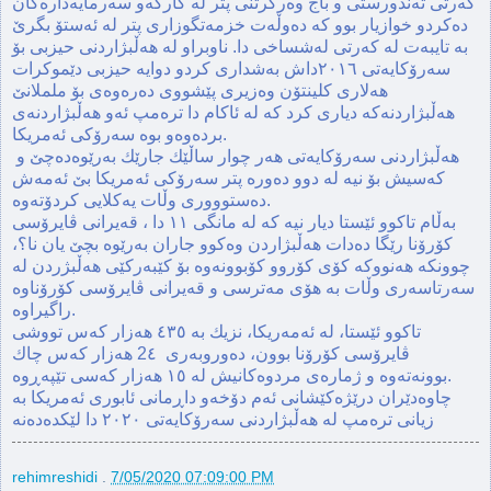
كه‌رتی ته‌ندورستی و باج وه‌رگرتنی پتر له‌ كارگه‌و سه‌رمایه‌داره‌كان
ده‌كردو خوازیار بوو كه‌ ده‌وڵه‌ت خزمه‌تگوزاری پتر له‌ ئه‌ستۆ بگرێ
به‌ تایبه‌ت له‌ كه‌رتی له‌شساخی دا. ناوبراو له‌ هه‌ڵبژاردنی حیزبی بۆ
سه‌رۆكایه‌تی ٢٠١٦داش به‌شداری كردو دوایه‌ حیزبی دێموكرات
هه‌لاری كلینتۆن وه‌زیری پێشووی ده‌ره‌وه‌ی بۆ ململانێ
هه‌ڵبژاردنه‌كه‌ دیاری كرد كه‌ له‌ ئاكام دا تره‌مپ ئه‌و هه‌ڵبژاردنه‌ی
برده‌وه‌و بوه‌ سه‌رۆكی ئه‌مریكا.
هه‌ڵبژاردنی سه‌رۆكایه‌تی هه‌ر چوار ساڵێك جارێك به‌رێوه‌ده‌چێ و
كه‌سیش بۆ نیه‌ له‌ دوو ده‌وره‌ پتر سه‌رۆكی ئه‌مریكا بێ ئه‌مه‌ش
ده‌ستوووری وڵات یه‌كلایی كردۆته‌وه‌.
به‌ڵام تاكوو ئێستا دیار نیه‌ كه‌ له‌‌ مانگی ١١ دا ، قه‌یرانی ڤایرۆسی
كۆرۆنا رێگا ده‌دات هه‌ڵبژاردن وه‌كوو جاران به‌رێوه‌ بچێ یان نا؟،
چوونكه هه‌نووكه‌ كۆی ‌كۆروو كۆبوونه‌وه‌ بۆ كێبه‌ركێی هه‌ڵبژردن له‌
سه‌رتاسه‌ری وڵات به‌‌ هۆی مه‌ترسی و قه‌یرانی ڤایرۆسی كۆرۆناوه‌
راگیراوه‌.
تاكوو ئێستا، له‌ ئه‌مەریكا، نزیك به‌ ٤٣٥ هه‌زار كه‌س تووشی
ڤایرۆسی کۆرۆنا بوون، ده‌وروبه‌ری ‌ 2٤ هه‌زار كه‌س چاك
بوونه‌ته‌وه‌ و ژماره‌ی مردوه‌كانیش له‌‌ ١٥ هه‌زار كه‌سی تێپه‌ڕوه‌.
چاوه‌دێران درێژه‌كێشانی ئه‌م دۆخه‌و داڕمانی ئابوری ئه‌مریكا‌ به‌
rehimreshidi
.
7/05/2020 07:09:00 PM