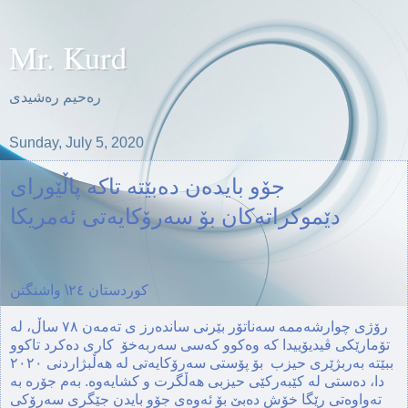
Mr. Kurd
ره‌حیم ره‌شیدی
Sunday, July 5, 2020
جۆو بایده‌ن ده‌بێته‌ تاكه‌ پاڵێورای
دێموكراته‌كان بۆ سه‌رۆكایه‌تی ئه‌مریكا
كوردستان ٢٤\ واشنگتن
رۆژی چوارشه‌ممه‌ سه‌ناتۆر بێرنی سانده‌رز ی ته‌مه‌ن ٧٨ ساڵ، له‌
تۆمارێكی ڤیدیۆییدا كه‌ وه‌كوو كه‌سی سه‌ربه‌خۆ كاری ده‌كرد تاكوو
ببێته‌ به‌ربژێری حیزب بۆ پۆستی سه‌رۆكایه‌تی له‌ هه‌ڵبژاردنی ٢٠٢٠
دا، ده‌ستی له‌ كێبه‌ركێی حیزبی هه‌ڵگرت و كشایه‌وه‌. به‌م جۆره‌ به‌
ته‌واوه‌تی رێگا خۆش ده‌بێ بۆ ئه‌وه‌ی جۆو بایدن جێگری سەرۆکی