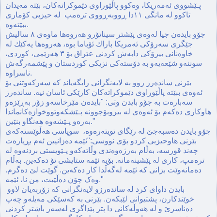
پـێشووی ئەمەریکا، وه‌كوو پاڵێوراوی دێموکراتەکان، بێته‌ مه‌یدان
تاكوو له‌ مانگی ١١دا ڕووبەڕووی تره‌مپ له‌ حیزبی كۆماری
ببێتەوە.
جۆو بایده‌ن جیا له‌وه‌ی پێشتر سیناتۆرو هه‌روه‌ها ماوه‌ی ٨ سالیش
جێگری سه‌رۆكی ئه‌مریكا باراك ئۆباما بوه‌، هه‌روه‌ها یه‌كێك له‌
خاوه‌نانی بیرۆكی دابه‌ش كردنی عێراق بۆ ٣ هه‌رێمی، كوردی،
سوننه‌و شێعه‌یه‌و به دۆسته‌كی نزیكی كوردستان و پێشمه‌رگه‌ش
ناسراوه‌.
بێرنی سانده‌رز روو به‌ لایه‌نگرانی رایگه‌یاند كه‌ سەرکەوتنی بۆ
ئه‌وه‌ی ببێته‌ پاڵێوراوی دێموکراتەکان کارێکی ئاسان نیه‌. سانده‌رز
سه‌باره‌ت به‌ جۆو بایدن وتی: "بایده‌ن مێرخاسه‌و زۆر بەڕێزەو
هاوكاری ده‌كه‌م بۆ ئه‌وه‌ی لە بیروبۆچوونە پـێشکەوتووخوازەکانماندا
بەرەو پـێشەوە هه‌نگاو بنێین."
جۆو بایدن ده‌سبه‌جێ له‌ رێگای تویته‌ره‌وه‌، سوپاسی هه‌ڵوێسته‌كه‌ی
بێرنی هاوحیزبی كردو بۆی نووسی:"ئێمە دەزانیین ئەم بڕیارەت
چەند قورسە، بەڵام بەرژەوەندی وڵاتەکەو پـێویستی بردنه‌وه‌ له‌
تره‌مپ، كاری له‌ پێشینه‌مانه‌. بۆیە ئێمە ستایشی تۆ ده‌كه‌‌ین. بەڵام
دەمانەوێت بزانی كه‌ ئێمە لەگەڵدا كار ده‌كه‌ین. گوێت لێ دەگرم.
وەک چۆن دەڵێیت، من نا، ئێمە."
بایدن داوای كرد له‌ سانده‌رزو لایەنگرانی کە زۆربەیان لاوو
خوێندکارن، پشتیوانی لێبكه‌ن. بێرنی به‌ كه‌سێكی مه‌یله‌و چه‌پ
ده‌ناسرێ و له‌ هه‌وڵه‌كانی دا پتر پێداگری له‌سه‌ر باشتر كردنی