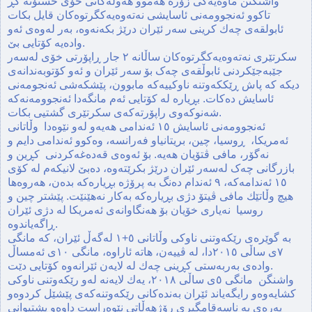
واشنگتن ماوه‌یه‌كی زۆره‌ هه‌موو هەوڵه‌كانی خۆی خستۆته‌ گڕ
تاكوو ئه‌نجوومه‌نی ئاسایشی نه‌ته‌وه‌یه‌كگرتوه‌كان قایل بكات‌
ئابولقه‌ی چه‌ك كرینی سه‌ر ئێران درێژ بكه‌نه‌وه‌، به‌ر له‌وه‌ی ئه‌و
واده‌یه‌ كۆتایی بێ.
سكرتێری نه‌ته‌وه‌یه‌كگرتوه‌كان ساڵانە ٢ جار ڕاپۆرتی خۆی لەسەر
جێبەجێکردنی ئابوڵقەی چەک بۆ سەر ئێران و ئەو کۆتوبەندانەی
دیكه‌ کە پاش ڕێککەوتنە ناوکییەکە مابوون، پێشكه‌شی ئەنجومەنی
ئاسایش ده‌كات. بڕیارە لە کۆتایی ئەم مانگەدا ئەنجوومه‌نه‌كه‌
شه‌نوكه‌وی راپۆرته‌كه‌ی سكرتێری گشتیی بکات.
ئه‌نجوومه‌نی ئاسایش ١٥ ئه‌ندامی هه‌یه‌و له‌و نێوه‌دا وڵاتانی
ئه‌مریكا، ڕوسیا، چین، بریتانیاو فه‌رانسه، وه‌كوو ئه‌ندامی دایم و
نه‌گۆر،‌ مافی ڤتۆیان هه‌یه. بۆ ئه‌وه‌ی قەدەغەکردنی كڕین و
بازرگانی چەک لەسەر ئێران درێژ بکرێتەوە، ده‌بێ لانیكه‌م له‌ كۆی
١٥ ئه‌ندامه‌كه‌، ٩ ئەندام ده‌نگ به‌ پرۆژه‌ بڕیاره‌كه‌ بده‌ن، هه‌روه‌ها
هیچ وڵاتێك مافی ڤیتۆ دژی بڕیارەکه‌ بەکار نه‌هێنێت. پێشتر چین و
روسیا‌ نه‌یاری خۆیان بۆ هەنگاوانه‌ی ئه‌مریكا له‌ دژی ئێران
ڕاگه‌یاندوه‌.
به‌ گوێره‌ی رێكه‌وتنی ناوكی وڵاتانی ٥+١‌ له‌گه‌ڵ ئێران، كه‌ مانگی
٧ی ساڵی ٢٠١٥دا، له‌ ڤییه‌ن، هاته‌ ئاراوه‌، مانگی ١٠ی ئه‌مساڵ
واده‌ی به‌ربه‌ستی كڕینی چه‌ك له‌ لایه‌ن ئێرانه‌وه‌ كۆتایی دێت.
واشنگن مانگی ٥ی ساڵی ٢٠١٨، یه‌ك لایه‌نه‌ له‌و رێكه‌وتنی ناوكی
كشایه‌وه‌و رایگه‌یاند ئێران به‌نده‌كانی رێكه‌وتنه‌كه‌ی پێشێل كردوه‌و
په‌ره‌ی به‌ ناسه‌قامگیری رۆژهه‌ڵاتی نێوه‌راست داوه‌و پشتیوانی