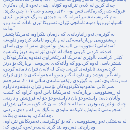
چه‌ك كرین له لایه‌ن ئێرانه‌وه‌ كۆتایی پێبێ، ئه‌وه‌ تاران ده‌كارێ
فرۆكه‌ شه‌ڕكه‌ره‌كانی ئێس یو-٣٠٠ی روسیاو جی-١٠٧ چین بكرێ،
به‌م كه‌ره‌سته‌ شه‌ڕكه‌رانه‌ كه‌ به‌ جیددی مه‌رگ خولقێنن، ئیدی
ئاسیاو ‌ئورووپا ده‌بنه‌ ئامانجی ئێران. ئه‌مریكا ئیزن نادات ئه‌مه‌ روو
بدات."
به‌ گوێره‌ی ئه‌و زانیاریانه‌ی كه‌ دزه‌یان پێكراوه‌، ئه‌مریكا پێشتر
ره‌شنووسی بڕیارنامه‌یه‌كی له‌م باره‌وه‌ ئاماده‌ كردوه‌و داویه‌ته‌
ئه‌ندامانی ئه‌نجوومه‌نی ئاسایش بۆ ئه‌وه‌ی سه‌ر له‌ نوێ یاسای
قده‌غه‌ كردنی كڕینی چه‌ك له‌ لایه‌ن ئێرانه‌وه‌، درێژ بكه‌نه‌وه‌.
کێلی کرافت، باڵوێزی ئه‌مریكا له‌ رێكخراوی نه‌ته‌وه‌ ‌یه‌كگرتوه‌كان
پێشتر باسی له‌وه‌ كردبوو كه‌ وڵاته‌كه‌ی بەرنوسی بڕیارێک بۆ درێژ
کردنەوەی ئابلوقەی كڕینی چەک له‌ لایه‌ن ئێران ئاماده‌ كردوه‌.
واشنگتن هۆشداری داوه‌ ئه‌گه‌ر بێتوو له هەوڵه‌كه‌ی دا دژی ئێران
سه‌رنه‌كه‌وێ، ئەوا به‌ گوێره‌ی رێكه‌وتننامه‌ی سالی ٢٠١٨، سه‌رجه‌م
سزاکانی نەتەوەیەکگرتووەکان بۆ سەر ئێران دێنێته‌وه‌ ئاراوه‌.
له‌ ڕه‌شنووسی بڕیاره‌كه‌ی ئه‌مریكادا باس له‌وه‌ كراوه‌ كه‌ گشت
وڵاتان ده‌بێ راسته‌وخۆ یان ناراسته‌وخۆ خۆ له‌ فرۆشتن و ناردنی
چه‌ك بۆ ئێران ببوێرن، ته‌نیا له‌ حاڵێكدا نه‌بێ كه‌ كۆمیته‌یه‌كی شۆرای
ئه‌نجومه‌نی ئاسایش، لانیكه‌م ماوه‌ی مانگێك به‌ر له‌ واده‌ی ناردنی
چه‌كه‌كان، په‌سه‌ندی بكات.
له‌ به‌شێكی ئه‌و ره‌شنووسه‌دا، كه‌ بۆ كۆنگرێسی ئه‌مریكاش نێرداوه‌،
وه‌زاره‌تی ده‌ره‌وه‌ پێداگری له‌سه‌ر ئه‌وه‌ كردوه‌ كه‌: