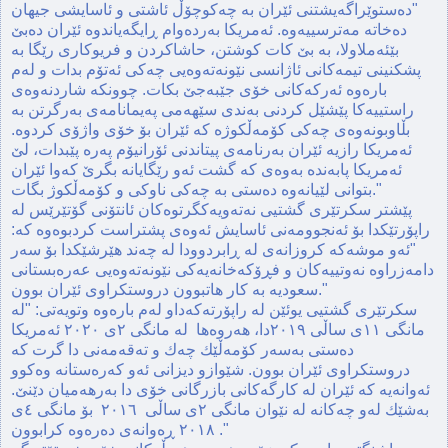
"ده‌ستوێراگه‌یشتنی ئێران به‌ چه‌كوچۆڵ ئاشتی و ئاسایشی جیهان
ده‌خاته‌ مه‌ترسییه‌وه. ئه‌مریكا به‌رده‌وام ڕایگه‌یاندوه‌‌ ئێران ده‌بێ
بێئه‌ملاولا، به‌ بێ كات كوشتن، حاشاكردن و فریوكاری رێگا به‌
پشكنینی تیمه‌كانی ئاژانسی نێونه‌ته‌وه‌یی چه‌كی ئه‌تۆم بدات و له‌م
باره‌وه‌ ئه‌ركه‌كانی خۆی جێبه‌جێ بكات. چوونكه‌ شاردنه‌وه‌ی
راستییه‌كا پێشێل كردنی به‌ندی سێهه‌می په‌یمانامه‌ی به‌رگرتن به‌
بڵاوبونه‌وه‌ی چه‌كی كۆمه‌ڵكوژه‌ كه‌ ئێران بۆ خۆی واژۆی كردوه‌.
ئه‌مریكا رازیه‌‌ ئێران به‌رنامه‌ی پیتاندنی ئۆرانیۆم په‌ره‌ پێبدات، لێ
ئه‌مریكا پابه‌نده‌ به‌وه‌ی كه‌ گشت ئه‌و رێگایانه‌ بگرێ كه‌وا ئێران
بتوانی لێیانه‌وه‌ ده‌ستی به‌ چه‌كی ناوكی و كۆمه‌ڵكوژ بگات."
پێشتر سكرتێری گشتیی نه‌ته‌ویه‌كگرتوه‌كان ئانتۆنی گۆتێرێس له‌
راپۆرتێكدا بۆ ئه‌نجوومه‌نی ئاسایش ئه‌وه‌ی پشتراست كردبوه‌وه‌ كه‌:
"ئەو موشەکە کروزانەی له‌ ڕابردوودا لە چەند هێرشێکدا بۆ سەر
دامەزراوە نەوتییەکان و فڕۆکەخانەیەکی نێونەتەوەیی عەرەبستانی
سعودیە بە کار هاتبوون دروستکراوی ئێران بوون."
سكرتێری گشتیی یوئێن له‌ راپۆرته‌كه‌داو له‌م باره‌وه‌ وتویه‌تی: "له‌
مانگی ١١ی ساڵی ٢٠١٩دا، هه‌روه‌ها له‌ مانگی ٢ی ٢٠٢٠ ئه‌مریكا
ده‌ستی به‌سه‌ر كۆمه‌ڵێك چه‌ك و ته‌قه‌مه‌نی دا گرت كه‌
دروستكراوی ئێران بوون. شێوازو دیزانی ئه‌و کەرەستانه‌ وه‌كوو
ئه‌وانه‌یه‌ كه‌ ئێران له‌ كارگه‌كانی بازرگانی خۆی دا به‌رهه‌میان دێنێ.
به‌شێك له‌و چه‌كانه‌ لە نێوان مانگی ٢ی ساڵی ٢٠١٦ بۆ مانگی ٤ی
٢٠١٨ ڕه‌وانه‌ی ده‌ره‌وه‌‌ كرابوون."