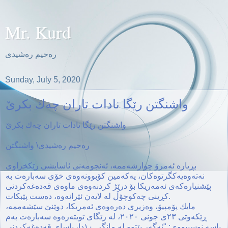
Mr. Kurd
ره‌حیم ره‌شیدی
Sunday, July 5, 2020
واشنگتن رێگا نادات تاران چه‌ك بكرێ
واشنگتن رێگا نادات تاران چه‌ك بكرێ
ره‌حیم ره‌شیدی\ واشنگتن
بڕیاره‌ ئه‌مرۆ چوارشەممە، ئەنجومەنی ئاسایشی رێكخراوی
نه‌ته‌وه‌یه‌كگرتوه‌كان، یەکەمین كۆبوونه‌وه‌ی خۆی سەبارەت بە
پێشنیارەکەی ئەمەریکا بۆ درێژ کردنەوەی ماوه‌ی قەدەغەکردنی
كڕینی چه‌كوچۆڵ له‌ لایه‌ن ئێرانه‌وه،‌ دەست پێبكات.
مایك پۆمپیۆ، وه‌زیری ده‌ره‌وه‌ی ئه‌مریكا، دوێنێ سێشه‌ممه‌،
ڕێكه‌وتی ٢٣ی جونی ٢٠٢٠، له‌ رێگای تویته‌ره‌وه‌ سه‌باره‌ت به‌م
باسه‌ نوسیبووی: "ئه‌گه‌ر بێتوو له‌ مانگی ١٠دا، یاسای قه‌ده‌غه‌كردنی