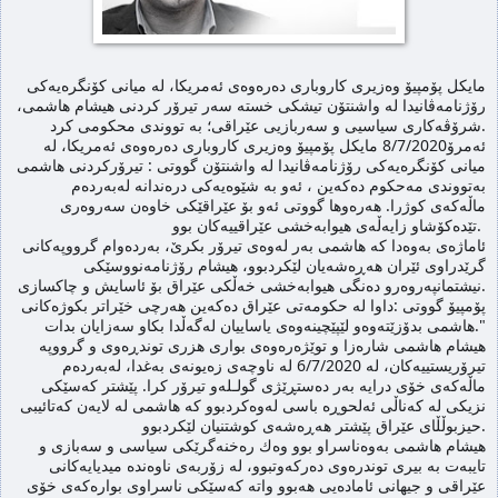
مایكل پۆمپیۆ وەزیری كاروباری دەرەوەی ئەمریکا، له‌ میانى کۆنگرەیەکی
رۆژنامەڤانیدا لە واشنتۆن تیشكى خسته‌ سه‌ر تیرۆر كردنی هیشام هاشمی،
شرۆڤەکاری سیاسیی و سەربازیی عێراقی؛ بە تووندی محكومى كرد.
ئه‌مرۆ8/7/2020 مایكل پۆمپیۆ وەزیری كاروباری دەرەوەی ئەمریکا، له‌
میانى کۆنگرەیەکی رۆژنامەڤانیدا لە واشنتۆن گووتى : تیرۆركردنى هاشمی
به‌تووندى مه‌حكوم ده‌كه‌ین ، ئەو بە شێوه‌یه‌كی درەندانە لەبە
ردەم
ماڵەكەی كوژرا. هه‌ره‌وها گووتى ئه‌و بۆ عێراقێكی خاوەن سەروەری
تێدەكۆشاو زایەڵەی هیوابەخشی عێراقییەكان بوو.
ئاماژه‌ى به‌وه‌دا كه‌ هاشمی بەر لەوه‌ی تیرۆر بكرێ، به‌رده‌وام گرووپەکانی
گرێدراوی ئێران هەڕەشەیان لێكردبوو، هیشام رۆژنامەنووسێکی
نیشتمانپەروەرو دەنگی هیوابه‌خشی خەڵکی عێراق بۆ ئاسایش و چاكسازی.
پۆمپیۆ گووتى :داوا له‌ حكومه‌تی عێراق ده‌كه‌ین هەرچی خێراتر بکوژەکانی
هاشمی بدۆزێتەوەو لێپێچینەوەی یاساییان لەگەڵدا بکاو سه‌زایان بدات."
هیشام هاشمی شاره‌زا و توێژه‌ره‌وه‌ی بواری هزری توندڕه‌وی و گرووپه‌
تیرۆریستییه‌كان، لە 6/7/2020 له‌ ناوچه‌ی زه‌یونه‌ی به‌غدا، له‌به‌رده‌م
ماڵه‌كه‌ی خۆی درایه‌ به‌ر ده‌ستڕێژی گولـله‌و تیرۆر كرا. پێشتر كه‌سێكى
نزیكى له‌ كه‌ناڵى ئه‌لحوڕه‌ باسى له‌وه‌كردبوو كه‌ هاشمى له‌ لایه‌ن کەتائیبی
حیزبوڵڵای عێراق پێشتر هەڕەشەی کوشتنیان لێكردبوو.
هیشام هاشمى به‌وه‌ناسراو بوو وه‌ك ره‌خنه‌گرێكى سیاسى و سه‌بازى و
تایبه‌ت به‌ بیرى توندره‌وى ده‌ركه‌وتبوو، له‌ زۆربه‌ى ناوه‌نده‌ میدیایه‌كانى
عێراقى و جیهانى ئاماده‌یى هه‌بوو واته‌ كه‌سێكى ناسراوى بواره‌كه‌ى خۆى