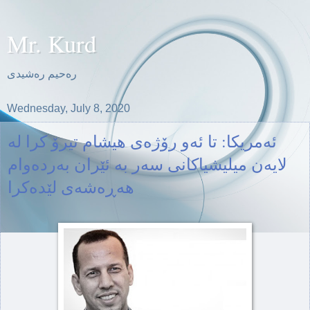
Mr. Kurd
ره‌حیم ره‌شیدی
Wednesday, July 8, 2020
ئه‌مریكا: تا ئه‌و رۆژه‌ی هیشام تیرۆ كرا له‌
لایه‌ن میلیشیاكانی سه‌ر به‌ ئێران به‌رده‌وام
هه‌ڕه‌شه‌ی لێده‌كرا