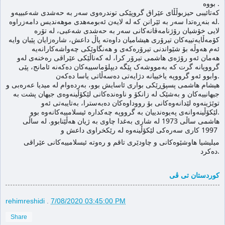
بووه‌ .
کەتائیبی حیزبوڵڵای عێراق گروپێكى توندره‌وى سەر بە حەشدی شەعبییەو
له‌ بنه‌ڕه‌تدا سه‌ر به‌ ئێرانن كه‌ له‌ لایه‌ن ئەبومەهدی موهەندیس دامەزراوە.
لایى خۆشیان رۆژنامەڤانەکانی سەر بە حەشدی شەعبی، له‌ تۆره‌
كۆمه‌ڵایه‌تییه‌كان تیرۆری هیشامیان داوه‌ته‌ پاڵ داعش، شاره‌زایان پێیان وایه‌
هه‌مان ئه‌و رۆژه‌ی هاشمى تیرۆر كرا، له‌ کەناڵێکی عێراقی رەخنەی لەو
گرووپانە گرت کە بەمووشەک پێگە دیپلۆماسییەکان دەکەنە ئامانج، پێی
وابوو ئەو گرووپە یاخییانە دژایه‌تی دەسەڵاتی یاسا دەکەن.
هیشام هاشمی پسپۆڕێکی بواری ئاسایش بوو، بەردەوام لە میدیا عەرەبی و
جیهانییەکان و بەشێک لە زانکۆ و ناوەندەکانی لێکۆڵینەوەی جیهان پشت بە
توێژینه‌وه‌ لێدانه‌وه‌كانی بۆ رووداوەکان دەبەسترا، بەتایبەتی ئەو
لێکۆڵینەوانەی پەیوەندییان بە گرووپە چەکدارە ئیسلامییەکانەوە بوو.
هاشمی ساڵی 1973 له‌ شاری به‌غدا چاوی به‌ ژیان هه‌ڵێنابوو. له‌ ساڵی
1997 كاری سه‌ره‌كی لێكۆڵینه‌وه‌ له‌ رێكخراوی داعش و
میلیشیا هاوشێوه‌كانی و چاودێری تاقم و ره‌وته‌ ئیسلامییه‌كانی عێراقی
ده‌كرد.
كوردستان تی ڤی
rehimreshidi
.
7/08/2020 03:45:00 PM
Share