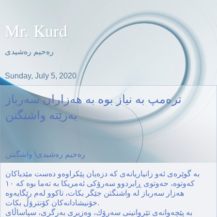
Mr. Kurd
ره‌حیم ره‌شیدی
Sunday, July 5, 2020
تره‌مپ به‌ نیاز بوه‌ به‌ هه‌زاران سه‌رباز
به‌رێته‌ واشنگتن
ره‌حیم ره‌شیدی\ واشگنتن
به‌ گوێره‌ی ئه‌و زانیاریانه‌ی كه‌ دزه‌یان پێكراوه‌و ده‌ست مێدیاكان
كه‌وتوه‌، حه‌وتوی ڕابردوو سه‌رۆكی ئه‌مریكا به‌ ته‌ما بوه‌ كه‌ ١٠
هه‌زار سه‌رباز له‌ واشنگتن جێگر بكات، تاكوو له‌م رێگایه‌وه‌
خۆنیشادانه‌كان كۆنترۆڵ بكات.
به‌ پێچه‌وانه‌ی تێروانینی سه‌رۆك، وه‌زیری به‌رگری، سپاساڵای