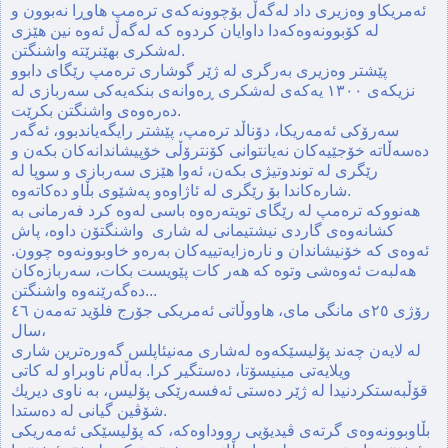
ئه‌مریكاو وه‌زیری داد له‌گه‌ڵ بۆچوونه‌كه‌ی تره‌مپ هاوڕا نه‌بوون و
له‌ كۆبوونه‌وه‌كه‌دا داوایان كردوه‌ كه‌ له‌گه‌ڵ ئه‌وه‌ نین هێزی
له‌شكری بهێنرێته‌ واشنگتن.
پێشتر وه‌زیری به‌رگری لە ژێر گوشاری تره‌مپ رێگای دابوو‌
نزیکەی ١٣٠٠ یەکەی لەشکری ڕەوانەی بنکەیەکی سەربازی لە
دەرەوەی واشنگتن بکرێت.
سه‌رۆكی ئه‌مه‌ریكا، دۆناڵد تره‌مپ، پێشتر رایگه‌یاندبوو، ئه‌گه‌ر
ده‌سه‌ڵاته‌ خۆجێیه‌كان نه‌یانتوانی كۆنترۆڵی خۆپیشاندانه‌كان بكه‌ن و
رێگری له‌ توندوتیژی بكه‌ن، ئه‌وا هێزی سه‌ربازی و سوپا له‌
شاره‌كاندا بۆ رێگری له‌ ئاژاوه‌و په‌شێوی بڵاو ده‌كاته‌وه‌.
هه‌نووكه تره‌مپ له‌ رێگای تویته‌ره‌وه‌ باسی له‌وه‌ كرد فه‌رمانی به‌
کشانەوەی گاردی نیشتیمانی لە شاری واشنگتۆن داوه‌، پاش
ئه‌وه‌ی كه‌ خۆنیشاندان و ناره‌زایه‌تییه‌كان به‌ره‌و خاوبوونه‌وه‌ چوون.
هه‌لبه‌ت ئه‌وه‌شی وتوه‌ كه‌ هه‌ر كات پێویست بكات، سه‌ربازه‌كان
ده‌گه‌رێنه‌وه‌ واشنگتن...
رۆژی ٢٥ی مانگی مای، هاووڵاتی ئه‌مریكی جۆرج فلۆید ته‌مه‌ن ٤٦
سال،
له ‌لایه‌ن چه‌ند پۆلیسێكه‌وه‌ له‌شاری مه‌نیئاپلس گه‌وره‌ترین شاری
ویلایه‌تی مینیسۆتا، ده‌ستگیر كرا. به‌ڵام ناوبراو له ‌كاتی
قۆڵبه‌ستكردنیدا له ‌ژێر ده‌ستی ئه‌فسه‌رێكی پۆلیس، به‌ ناوی دیریك
شۆڤین گیانی له ‌ده‌ستدا.
بڵاوبوونه‌وه‌ی گرته‌ی ڤیدیۆیی رووداوه‌كه‌، كه‌ پۆلیسێكی ئه‌مه‌ریكی